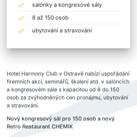
salónky a kongresové sály
done
8 až 150 osob
done
ubytování a stravování
done
Hotel Harmony Club v Ostravě nabízí uspořádání
firemních akcí, seminářů, školení atd. v salóncích
a kongresovém sále s kapacitou od 8 do 150
osob za zvýhodněných cen pronájmu, ubytování
a stravování.
Nový kongresový sál pro 150 osob a nový
Retro Restaurant CHEMIK