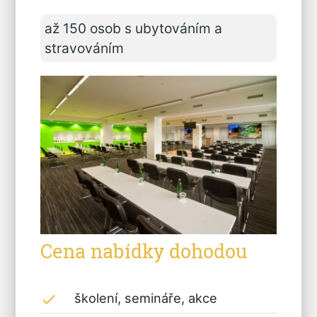
až 150 osob s ubytováním a
stravováním
Cena nabídky dohodou
školení, semináře, akce
done