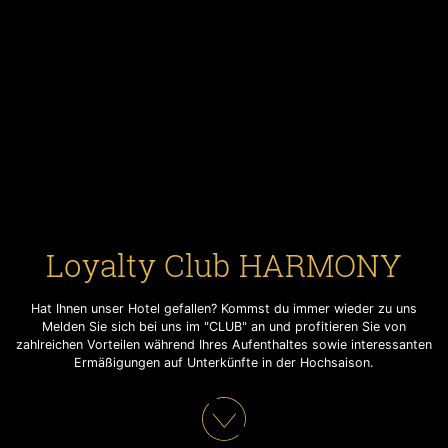
Loyalty Club HARMONY
Loyalty Club HARMONY
Loyalty Club HARMONY
Hat Ihnen unser Hotel gefallen? Kommst du immer wieder zu uns
Hat Ihnen unser Hotel gefallen? Kommst du immer wieder zu uns
Hat Ihnen unser Hotel gefallen? Kommst du immer wieder zu uns
Melden Sie sich bei uns im "CLUB" an und profitieren Sie von
Melden Sie sich bei uns im "CLUB" an und profitieren Sie von
Melden Sie sich bei uns im "CLUB" an und profitieren Sie von
zahlreichen Vorteilen während Ihres Aufenthaltes sowie interessanten
zahlreichen Vorteilen während Ihres Aufenthaltes sowie interessanten
zahlreichen Vorteilen während Ihres Aufenthaltes sowie interessanten
Ermäßigungen auf Unterkünfte in der Hochsaison.
Ermäßigungen auf Unterkünfte in der Hochsaison.
Ermäßigungen auf Unterkünfte in der Hochsaison.