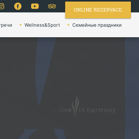
ONLINE REZERVACE
тречи
Wellness&Sport
Семейные праздники