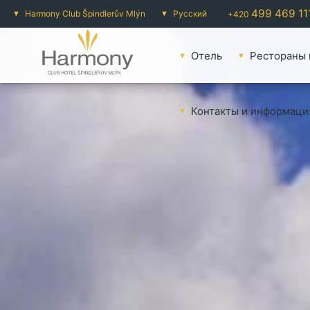
499 469 11
Harmony Club Špindlerův Mlýn
Русский
+420
Oтель
Pестораны 
Контакты и информаци