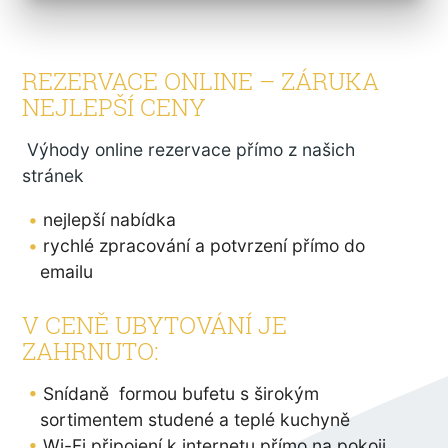
REZERVACE ONLINE – ZÁRUKA
NEJLEPŠÍ CENY
Výhody online rezervace přímo z našich
stránek
nejlepší nabídka
rychlé zpracování a potvrzení přímo do
emailu
V CENĚ UBYTOVÁNÍ JE
ZAHRNUTO:
Snídaně formou bufetu s širokým
sortimentem studené a teplé kuchyně
Wi-Fi připojení k internetu přímo na pokoji