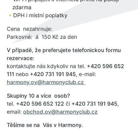
zdarma
DPH i místní poplatky
Cena nezahrnuje:
Parkovné: á 150 Kč za den
V případě, že preferujete telefonickou formu
rezervace:
kontaktujte nás kdykoliv na tel.
+420 596 652
111
nebo
+420 731 191 945
, e-mail:
harmony.ov@harmonyclub.cz
Skupiny 10 a více osob?
tel.
+420 596 652 122
či
+420 731 191 945
,
email:
obchod.ov@harmonyclub.cz
Těšíme se na Vás v Harmony.