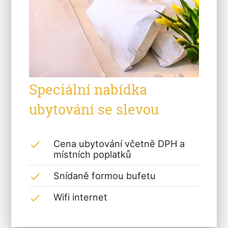
Speciální nabídka
ubytování se slevou
Cena ubytování včetně DPH a
done
místních poplatků
Snídaně formou bufetu
done
Wifi internet
done