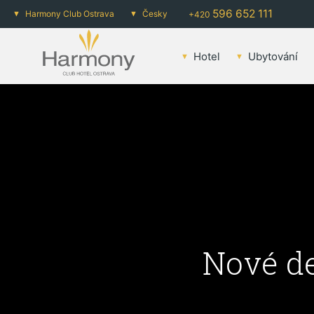
596 652 111
Harmony Club Ostrava
Česky
+420
Hotel
Ubytování
Nové de
Bed & 
p